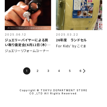
2025.06.12
2025.03.22
ジュエリーバイヤーによる買
26年度 ランドセル
い取り査定会(6月12日（木）～
For Kids' by こぐま
14日（土）)
ジュエリーリフォームコーナー
1
2
3
4
5
6
Copyright © TOKYU DEPARTMENT STORE
CO.,LTD All Rights Reserved.