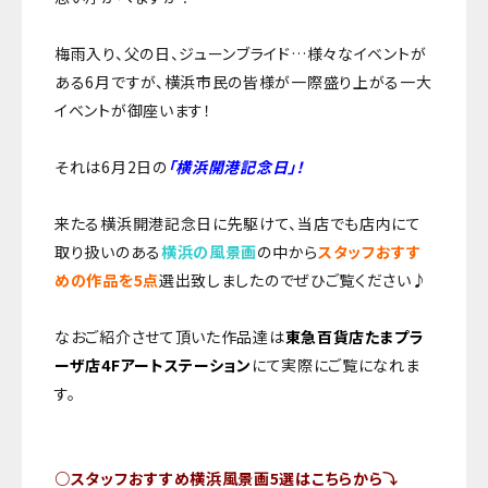
梅雨入り、父の日、ジューンブライド…様々なイベントが
ある6月ですが、横浜市民の皆様が一際盛り上がる一大
イベントが御座います！
それは6月2日の
「横浜開港記念日」！
来たる横浜開港記念日に先駆けて、当店でも店内にて
取り扱いのある
横浜の風景画
の中から
スタッフおすす
めの作品を5点
選出致しましたのでぜひご覧ください♪
なおご紹介させて頂いた作品達は
東急百貨店たまプラ
ーザ店4Fアートステーション
にて実際にご覧になれま
す。
○スタッフおすすめ横浜風景画5選はこちらから⤵︎