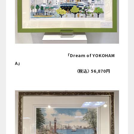
「Dream of YOKOHAM
A」
〈税込〉 56,870円