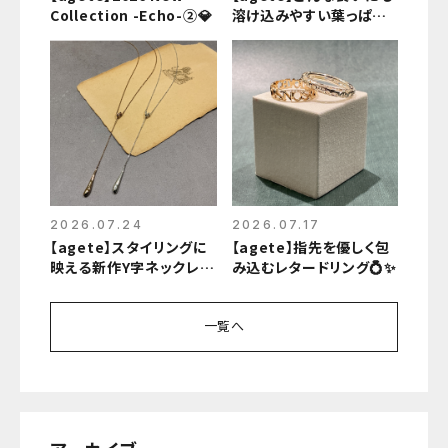
Collection -Echo-②💎
溶け込みやすい葉っぱモ
チーフアイテムのご紹介
🍃
2026.07.24
2026.07.17
【agete】スタイリングに
【agete】指先を優しく包
映える新作Y字ネックレス
み込むレタードリング💍✨
✨
一覧へ