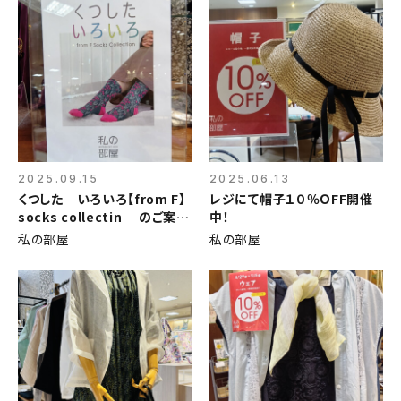
2025.09.15
2025.06.13
くつした いろいろ【from F】
レジにて帽子１０％ＯFF開催
socks collectin のご案
中！
内！
私の部屋
私の部屋