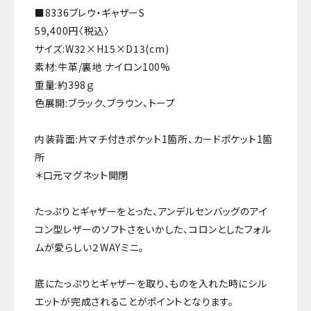
■8336ブレウ・ギャザーS
59,400円〈税込〉
サイズ:W32×H15×D13(cm)
素材:牛革/裏地 ナイロン100%
重量:約398ｇ
色展開:ブラック、ブラウン、トープ
内装背面:片マチ付きポケット1箇所、カードポケット1箇
所
＊口元マグネット開閉
たっぷりとギャザーをとった、アンデルセンバッグのアイ
コン型レザーのソフトさをいかした、コロンとしたフォル
ムが愛らしい２WAYミニ。
底にたっぷりとギャザーを取り、ものを入れた時にシル
エットが完成されることがポイントとなります。