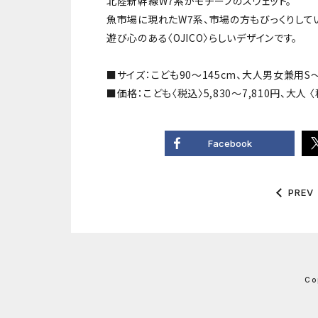
北陸新幹線W7系がモチーフのスウェット。
魚市場に現れたW7系、市場の方もびっくりして
遊び心のある〈OJICO〉らしいデザインです。
■サイズ：こども90～145cm、大人男女兼用S～
■価格：こども〈税込〉5,830～7,810円、大人 〈
Facebook
PREV
Co