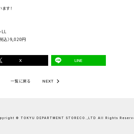
います！
LL
税込〉9,020円
X
LINE
一覧に戻る
NEXT
pyright © TOKYU DEPARTMENT STORE
CO.,LTD All Rights Reserv