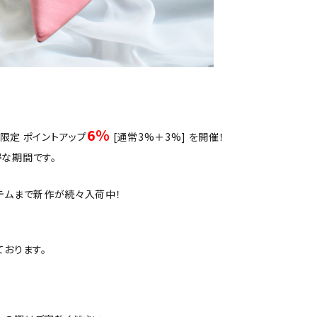
6％
さま限定 ポイントアップ
[通常3%＋3%] を開催！
な期間です。
テムまで新作が続々入荷中！
ております。