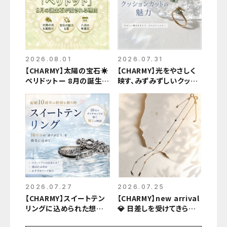
2026.08.01
2026.07.31
【CHARMY】太陽の宝石☀️
【CHARMY】光をやさしく
ペリドットー 8月の誕生石
映す、みずみずしいクッシ
が愛される理由ー
ョンカットの魅力
2026.07.27
2026.07.25
【CHARMY】スイートテン
【CHARMY】new arrival
リングに込められた想い
💎 日差しを受けてきらめく
🎁10年分の『ありがとう』
ダイヤモンド💎上品な手