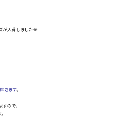
リーズが入荷しました💎
的に輝きます
。
ますので、
。