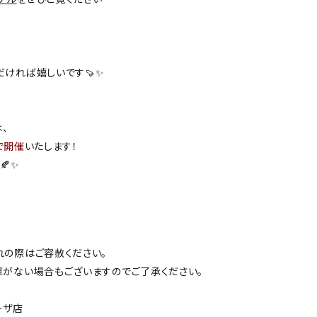
ければ嬉しいです🍠✨
は、
で開催
いたします！
🍂✨
れの際はご容赦ください。
庫がない場合もございますのでご了承ください。
ラーザ店