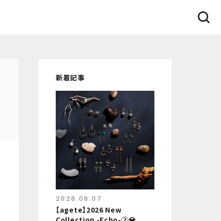
新着記事
2026.08.07
【agete】2026 New
Collection -Echo-②💎